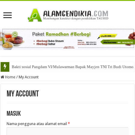
Bakti sosial Pangdam VI/Mulawarman Bapak Mayjen TNI Tri Budi Utomo
Home
/
My Account
My Account
Masuk
Nama pengguna atau alamat email
*