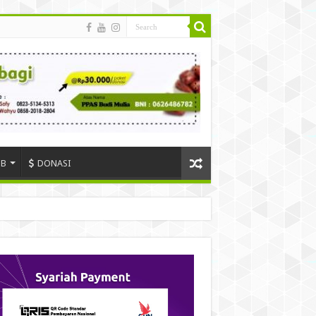
SB
DONASI