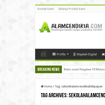
Kontak Kami
Belanja Produk Kami
Profile
Majalah Digital
Breaking News
Bakti sosial Pangdam VI/Mula
Home
/
Tag:
sekolahalamcendikiablikpapan
Tag Archives:
sekolahalamcend