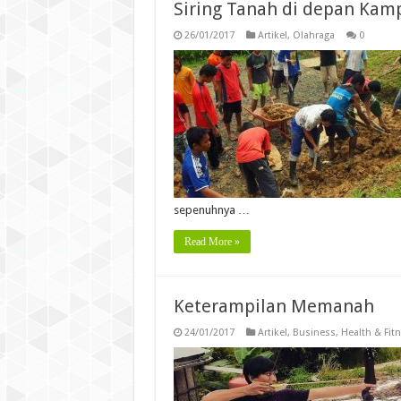
Siring Tanah di depan Kam
26/01/2017
Artikel
,
Olahraga
0
sepenuhnya …
Read More »
Keterampilan Memanah
24/01/2017
Artikel
,
Business
,
Health & Fit