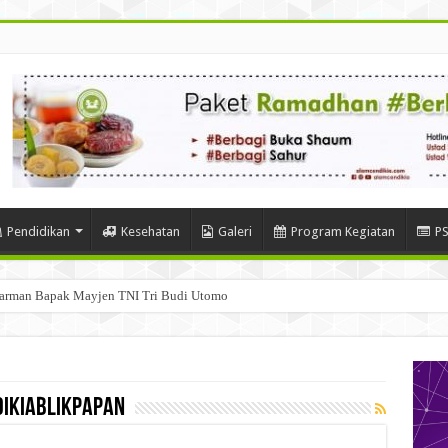
Pendidikan
Kesehatan
Galeri
Program Kegiatan
P
warman Bapak Mayjen TNI Tri Budi Utomo
ikiablikpapan