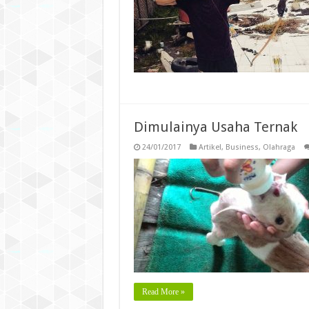
Dimulainya Usaha Ternak
24/01/2017
Artikel
,
Business
,
Olahraga
Read More »