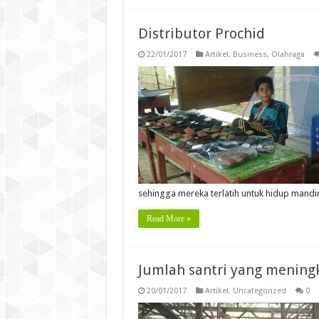
Distributor Prochid
22/01/2017
Artikel
,
Business
,
Olahraga
sehingga mereka terlatih untuk hidup mandi
Read More »
Jumlah santri yang mening
20/01/2017
Artikel
,
Uncategorized
0