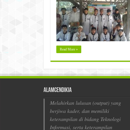
Read More »
AlamCendikia
Melahirkan lulusan (output) yang
berjiwa kader, dan memiliki
keterampilan di bidang Teknologi
Informasi, serta keterampilan