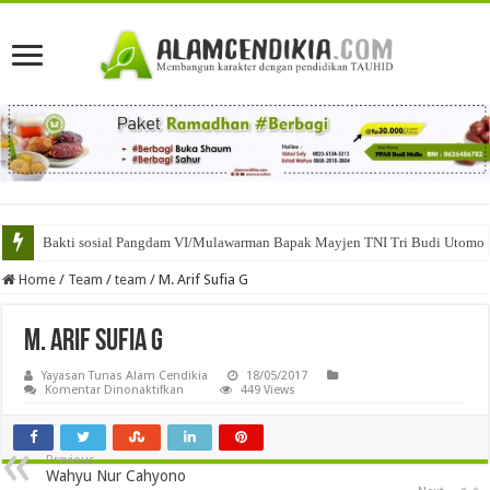
Bakti sosial Pangdam VI/Mulawarman Bapak Mayjen TNI Tri Budi Utomo
Home
/
Team
/
team
/
M. Arif Sufia G
M. Arif Sufia G
Yayasan Tunas Alam Cendikia
18/05/2017
pada
Komentar Dinonaktifkan
449 Views
M.
Arif
Sufia
G
Previous
Wahyu Nur Cahyono